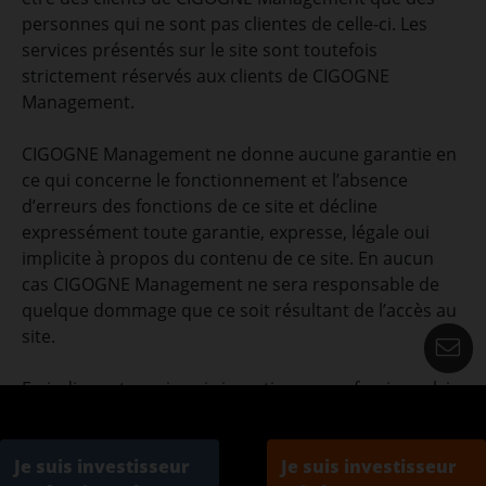
personnes qui ne sont pas clientes de celle-ci. Les
services présentés sur le site sont toutefois
strictement réservés aux clients de CIGOGNE
Management.
CIGOGNE Management ne donne aucune garantie en
ce qui concerne le fonctionnement et l’absence
d’erreurs des fonctions de ce site et décline
expressément toute garantie, expresse, légale oui
implicite à propos du contenu de ce site. En aucun
cas CIGOGNE Management ne sera responsable de
quelque dommage que ce soit résultant de l’accès au
site.
C
En indiquant que je suis investisseur professionnel, je
déclare avoir pris connaissance de l’information ci-
dessus et des informations légales de ce site.
Je suis investisseur
Je suis investisseur