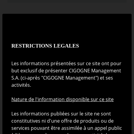
Indicateur de risque
Faible
Elevé
La catégorie de risque est calculée en utilisant des données
historiques et simulées et pourrait ne pas constituer une
RESTRICTIONS LEGALES
indication fiable du profil de risque futur. Il n'est pas certain
que la catégorie de risque et de rendement affichée demeure
inchangée et le classement du fonds est susceptible d'évoluer
Les informations présentées sur ce site ont pour
dans le temps.
but exclusif de présenter CIGOGNE Management
S.A. (ci-après "CIGOGNE Management") et ses
activités.
Informations générales
Nature de l'information disponible sur ce site
Les informations publiées sur le site ne sont
ISIN
LU2587552865
constitutives ni d'une offre de produits ou de
services pouvant être assimilée à un appel public
Structure juridique
SICAV UCITS