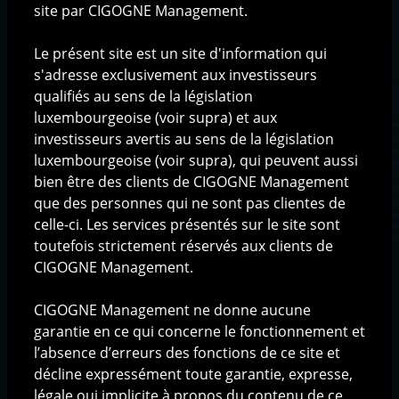
site par CIGOGNE Management.
La philosophie d'investissement
Le processus d'investissement
Le présent site est un site d'information qui
s'adresse exclusivement aux investisseurs
Solutions d'investissement
qualifiés au sens de la législation
Fonds AIF
luxembourgeoise (voir supra) et aux
Fonds UCITS
investisseurs avertis au sens de la législation
Produits structurés
luxembourgeoise (voir supra), qui peuvent aussi
bien être des clients de CIGOGNE Management
que des personnes qui ne sont pas clientes de
Base documentaire
celle-ci. Les services présentés sur le site sont
Communications
toutefois strictement réservés aux clients de
Documentation produits
CIGOGNE Management.
CIGOGNE Management ne donne aucune
garantie en ce qui concerne le fonctionnement et
l’absence d’erreurs des fonctions de ce site et
Mentions légales
|
Protection des données
décline expressément toute garantie, expresse,
personnelles
|
Gestion des cookies
|
Copyright ©
2025 CIGOGNE MANAGEMENT S.A., Luxembourg
légale oui implicite à propos du contenu de ce