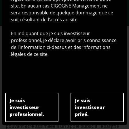
site. En aucun cas CIGOGNE Management ne
sera responsable de quelque dommage que ce
soit résultant de l’accès au site.
En indiquant que je suis investisseur
professionnel, je déclare avoir pris connaissance
de l’information ci-dessus et des informations
légales de ce site.
RESTRICTIONS LEGALES
Les informations présentées sur ce site ont pour but
exclusif de présenter CIGOGNE Management S.A. (ci-
après "CIGOGNE Management") et ses activités.
Nature de l'information disponible sur ce site
Je suis
Je suis
investisseur
investisseur
Les informations publiées sur le site ne sont
professionnel.
privé.
constitutives ni d'une offre de produits ou de services
pouvant être assimilée à un appel public à l'épargne