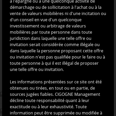
à l'épargne ou à une quelconque activité de
démarchage ou de sollicitation à l'achat ou à la
Pays d'enregistrement *
BE, CH, DE, FR, LU, ES
vente de valeurs mobilières ni d'une incitation ou
d'un conseil en vue d'un quelconque
Date de lancement
14/04/2023
investissement ou arbitrage de valeurs
mobilières par toute personne dans toute
1 192.62 EUR
VL
juridiction dans laquelle une telle offre ou
(31/07/2026)
invitation serait considérée comme illégale ou
dans laquelle la personne proposant cette offre
Souscription initiale
500 000
ou invitation n'est pas qualifiée pour le faire ou à
Souscription
toute personne à qui il est illégal de proposer
1 000
complémentaire
une telle offre ou invitation.
Les informations présentées sur ce site ont été
* selon la catégorie d’investisseurs
obtenues ou tirées, en tout ou en partie, de
sources jugées fiables. CIGOGNE Management
Prospectus Cigogne UCITS
décline toute responsabilité quant à leur
exactitude ou à leur exhaustivité. Toute
Information for Investors in Switzerland - EN
information peut être supprimée ou modifiée à