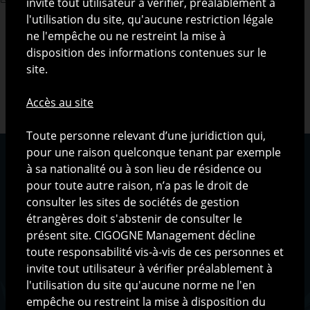
invite tout utilisateur à vérifier, préalablement à
l'utilisation du site, qu'aucune restriction légale
ne l'empêche ou ne restreint la mise à
disposition des informations contenues sur le
site.
Accès au site
Toute personne relevant d’une juridiction qui,
pour une raison quelconque tenant par exemple
à sa nationalité ou à son lieu de résidence ou
pour toute autre raison, n’a pas le droit de
consulter les sites de sociétés de gestion
Qui sommes-nous ?
étrangères doit s'abstenir de consulter le
La société
présent site. CIGOGNE Management décline
L'équipe
toute responsabilité vis-à-vis de ces personnes et
L'organisation
invite tout utilisateur à vérifier préalablement à
l'utilisation du site qu'aucune norme ne l'en
Méthodologie de gestion
empêche ou restreint la mise à disposition du