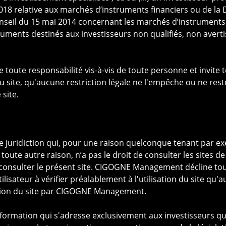
ES
8 relative aux marchés d’instruments financiers ou de la 
seil du 15 mai 2014 concernant les marchés d’instruments 
ments destinés aux investisseurs non qualifiés, non averti
ur ce site ont pour but exclusif de présenter CIGOGNE Man
 activités.
te responsabilité vis-à-vis de toute personne et invite tout
ible sur ce site
du site, qu'aucune restriction légale ne l'empêche ou ne rest
site.
le site ne sont constitutives ni d'une offre de produits ou 
l'épargne ou à une quelconque activité de démarchage ou de s
i d'une incitation ou d'un conseil en vue d'un quelconque i
ersonne dans toute juridiction dans laquelle une telle offre 
 juridiction qui, pour une raison quelconque tenant par ex
ans laquelle la personne proposant cette offre ou invitatio
toute autre raison, n’a pas le droit de consulter les sites d
 il est illégal de proposer une telle offre ou invitation.
 consulter le présent site. CIGOGNE Management décline tout
tilisateur à vérifier préalablement à l'utilisation du site 
r ce site ont été obtenues ou tirées, en tout ou en partie, 
sition du site par CIGOGNE Management.
oute responsabilité quant à leur exactitude ou à leur exha
iée à tout moment sans préavis. Les performances passées n
information qui s'adresse exclusivement aux investisseurs qua
es futures. CIGOGNE Management n’assume aucune respons