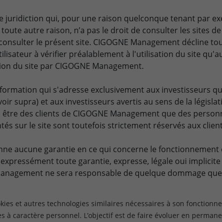
 juridiction qui, pour une raison quelconque tenant par ex
toute autre raison, n’a pas le droit de consulter les sites d
 consulter le présent site. CIGOGNE Management décline tout
tilisateur à vérifier préalablement à l'utilisation du site 
sition du site par CIGOGNE Management.
information qui s'adresse exclusivement aux investisseurs qua
oir supra) et aux investisseurs avertis au sens de la législ
en être des clients de CIGOGNE Management que des personn
sentés sur le site sont toutefois strictement réservés aux c
 aucune garantie en ce qui concerne le fonctionnement et
e expressément toute garantie, expresse, légale oui implici
anagement ne sera responsable de quelque dommage que ce
ookies et autres technologies similaires nécessaires à son fonction
tisseur professionnel, je déclare avoir pris connaissance de 
 à caractère personnel. L’objectif est de faire évoluer en permane
.