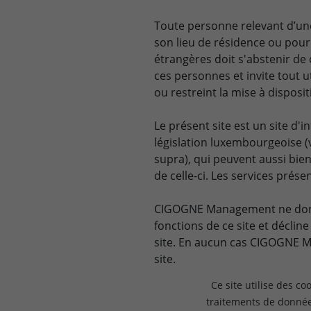
Toute personne relevant d’une
son lieu de résidence ou pour 
étrangères doit s'abstenir de
ces personnes et invite tout u
ou restreint la mise à dispo
Le présent site est un site d'
législation luxembourgeoise (v
supra), qui peuvent aussi bi
de celle-ci. Les services pré
CIGOGNE Management ne donne
fonctions de ce site et déclin
site. En aucun cas CIGOGNE M
site.
Ce site utilise des c
En indiquant que je suis inves
traitements de données
informations légales de ce site