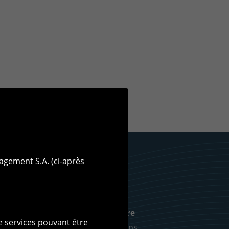
agement S.A. (ci-après
ent
Base documentaire
de services pouvant être
Communications