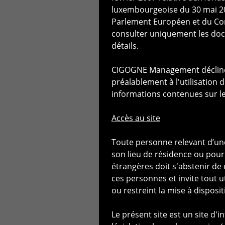
RESTRICTIONS LEGAL
luxembourgeoise du 30 mai 201
Parlement Européen et du Con
consulter uniquement les docu
Les informations présentées s
détails.
"CIGOGNE Management") et ses
CIGOGNE Management décline tou
Nature de l'information dispon
préalablement à l'utilisation 
informations contenues sur le 
Les informations publiées sur 
assimilée à un appel public à 
Accès au site
vente de valeurs mobilières n
valeurs mobilières par toute p
Toute personne relevant d’une
considérée comme illégale ou d
son lieu de résidence ou pour 
faire ou à toute personne à qui
étrangères doit s'abstenir de
ces personnes et invite tout u
Les informations présentées su
ou restreint la mise à dispo
CIGOGNE Management décline t
peut être supprimée ou modif
Le présent site est un site d'
une garantie des performanc