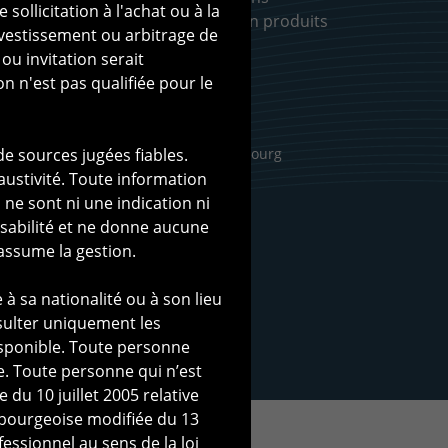
ollicitation à l'achat ou à la
Documentation produits
nvestissement ou arbitrage de
ou invitation serait
n n'est pas qualifiée pour le
de sources jugées fiables.
 CIGOGNE MANAGEMENT S.A., Luxembourg
ustivité. Toute information
e sont ni une indication ni
abilité et ne donne aucune
assume la gestion.
à sa nationalité ou à son lieu
sulter uniquement les
isponible. Toute personne
. Toute personne qui n’est
 du 10 juillet 2005 relative
embourgeoise modifiée du 13
fessionnel au sens de la loi