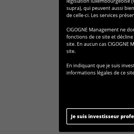
législation luxembourgeoise (v
garantie quant aux performanc
supra), qui peuvent aussi bi
de celle-ci. Les services pré
Toute personne qui n'aurait p
de résidence, d'investir dan
CIGOGNE Management ne donne
documents destinés aux perso
fonctions de ce site et déclin
concernée s'abstiendra de co
site. En aucun cas CIGOGNE M
pas qualifiée comme (i) un inv
site.
aux prospectus pour valeurs mo
février 2007 relative aux fonds
En indiquant que je suis inves
luxembourgeoise du 30 mai 201
informations légales de ce site
Parlement Européen et du Con
consulter uniquement les docu
détails.
CIGOGNE Management décline tou
préalablement à l'utilisation 
informations contenues sur le 
Je suis investisseur prof
Accès au site