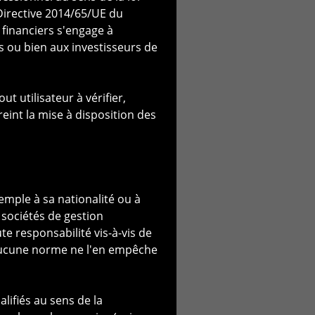
Directive 2014/65/UE du
financiers s'engage à
s ou bien aux investisseurs de
agement S.A. (ci-après
 utilisateur à vérifier,
reint la mise à disposition des
de services pouvant être
ollicitation à l'achat ou à la
nvestissement ou arbitrage de
ou invitation serait
emple à sa nationalité ou à
n n'est pas qualifiée pour le
e sociétés de gestion
e responsabilité vis-à-vis de
qu'aucune norme ne l'en empêche
de sources jugées fiables.
ustivité. Toute information
e sont ni une indication ni
lifiés au sens de la
abilité et ne donne aucune