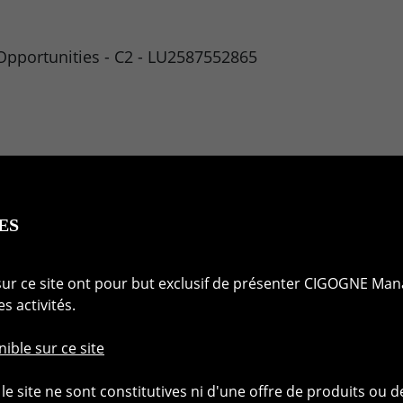
Opportunities - C2 - LU2587552865
ES
ur ce site ont pour but exclusif de présenter CIGOGNE Man
 activités.
ible sur ce site
logie de gestion
Solutions d'investissem
le site ne sont constitutives ni d'une offre de produits ou 
philosophie
Fonds AIF