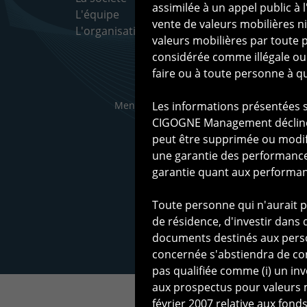
assimilée à un appel public à 
L'équipe
d'i
vente de valeurs mobilières n
L'organisation
Le 
valeurs mobilières par toute p
considérée comme illégale ou d
faire ou à toute personne à qui
Mentions légales
Les informations présentées su
|
Protection des don
CIGOGNE Management décline t
peut être supprimée ou modif
une garantie des performanc
garantie quant aux performanc
Toute personne qui n'aurait p
de résidence, d'investir dan
documents destinés aux perso
concernée s'abstiendra de co
pas qualifiée comme (i) un inv
aux prospectus pour valeurs mo
février 2007 relative aux fonds