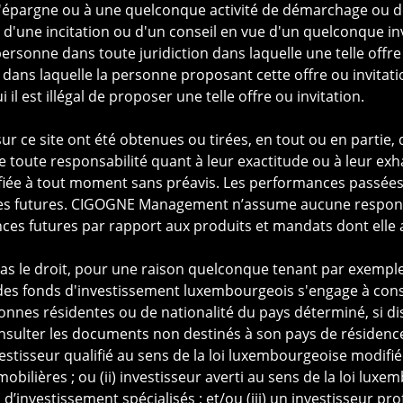
l'épargne ou à une quelconque activité de démarchage ou de s
nvestissement
Fonds UCITS
i d'une incitation ou d'un conseil en vue d'un quelconque i
processus d'investissement
Produits structurés
ersonne dans toute juridiction dans laquelle une telle offre 
ans laquelle la personne proposant cette offre ou invitatio
 il est illégal de proposer une telle offre ou invitation.
r ce site ont été obtenues ou tirées, en tout ou en partie, 
nées personnelles
|
Gestion des cookies
|
Copyright © 2025
oute responsabilité quant à leur exactitude ou à leur exha
iée à tout moment sans préavis. Les performances passées n
es futures. CIGOGNE Management n’assume aucune respons
es futures par rapport aux produits et mandats dont elle 
as le droit, pour une raison quelconque tenant par exemple 
s des fonds d'investissement luxembourgeois s'engage à con
nnes résidentes ou de nationalité du pays déterminé, si d
nsulter les documents non destinés à son pays de résidence
estisseur qualifié au sens de la loi luxembourgeoise modifiée
bilières ; ou (ii) investisseur averti au sens de la loi lux
 d’investissement spécialisés ; et/ou (iii) un investisseur pro