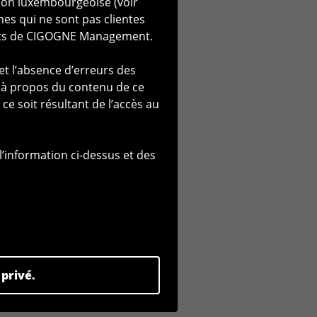
ation luxembourgeoise (voir
assume la gestion.
es qui ne sont pas clientes
lients de CIGOGNE Management.
à sa nationalité ou à son lieu
sulter uniquement les
 l’absence d’erreurs des
isponible. Toute personne
te à propos du contenu de ce
. Toute personne qui n’est
 soit résultant de l’accès au
 du 10 juillet 2005 relative
embourgeoise modifiée du 13
fessionnel au sens de la loi
l’information ci-dessus et des
Directive 2014/65/UE du
financiers s'engage à
s ou bien aux investisseurs de
 utilisateur à vérifier,
reint la mise à disposition des
 privé.