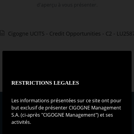
d'aperçu à vous présenter.
Cigogne UCITS - Credit Opportunities - C2 - LU25
RESTRICTIONS LEGALES
Les informations présentées sur ce site ont pour
but exclusif de présenter CIGOGNE Management
S.A. (ci-après "CIGOGNE Management") et ses
activités.
Qui sommes-nous ?
La société