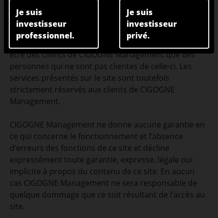
exclusivement aux investisseurs qualifiés au sens de
Je suis
Je suis
la législation luxembourgeoise (voir supra) et aux
investisseur
investisseur
investisseurs avertis au sens de la législation
professionnel.
privé.
luxembourgeoise (voir supra), qui peuvent aussi bien
être des clients de CIGOGNE Management que des
personnes qui ne sont pas clientes de celle-ci. Les
services présentés sur le site sont toutefois
strictement réservés aux clients de CIGOGNE
Management.
CIGOGNE Management ne donne aucune garantie en
ce qui concerne le fonctionnement et l’absence
d’erreurs des fonctions de ce site et décline
expressément toute garantie, expresse, légale oui
implicite à propos du contenu de ce site. En aucun
cas CIGOGNE Management ne sera responsable de
quelque dommage que ce soit résultant de l’accès au
site.