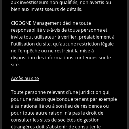
aux investisseurs non qualifiés, non avertis ou
responsabilité quant à leur exactitude ou à leur
bien aux investisseurs de détails.
exhaustivité. Toute information peut être supprimée
ou modifiée à tout moment sans préavis. Les
CIGOGNE Management décline toute
performances passées ne sont ni une indication ni
responsabilité vis-à-vis de toute personne et
une garantie des performances futures. CIGOGNE
invite tout utilisateur à vérifier, préalablement à
Management n’assume aucune responsabilité et ne
l'utilisation du site, qu'aucune restriction légale
donne aucune garantie quant aux performances
ne l'empêche ou ne restreint la mise à
futures par rapport aux produits et mandats dont elle
disposition des informations contenues sur le
assume la gestion.
site.
Toute personne qui n'aurait pas le droit, pour une
Accès au site
raison quelconque tenant par exemple à sa
nationalité ou à son lieu de résidence, d'investir dans
Toute personne relevant d’une juridiction qui,
des fonds d'investissement luxembourgeois s'engage
pour une raison quelconque tenant par exemple
à consulter uniquement les documents destinés aux
à sa nationalité ou à son lieu de résidence ou
personnes résidentes ou de nationalité du pays
pour toute autre raison, n’a pas le droit de
déterminé, si disponible. Toute personne concernée
consulter les sites de sociétés de gestion
s'abstiendra de consulter les documents non
étrangères doit s'abstenir de consulter le