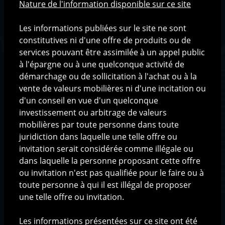
Nature de l'information disponible sur ce site
L'équipe
L'organisation
Les informations publiées sur le site ne sont
constitutives ni d'une offre de produits ou de
Méthodologie de gestion
services pouvant être assimilée à un appel public
à l'épargne ou à une quelconque activité de
La philosophie d'investissement
démarchage ou de sollicitation à l'achat ou à la
Le processus d'investissement
vente de valeurs mobilières ni d'une incitation ou
d'un conseil en vue d'un quelconque
Solutions d'investissement
investissement ou arbitrage de valeurs
Fonds AIF
mobilières par toute personne dans toute
Fonds UCITS
juridiction dans laquelle une telle offre ou
Produits structurés
invitation serait considérée comme illégale ou
dans laquelle la personne proposant cette offre
ou invitation n'est pas qualifiée pour le faire ou à
Base documentaire
toute personne à qui il est illégal de proposer
Communications
une telle offre ou invitation.
Documentation produits
Les informations présentées sur ce site ont été