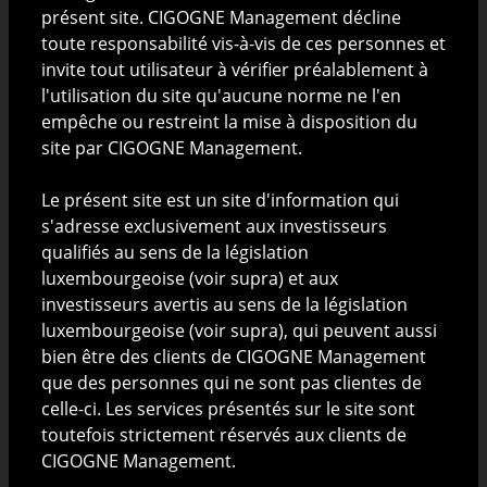
destinés à son pays de résidence. Toute personne qui
présent site. CIGOGNE Management décline
n’est pas qualifiée comme (i) un investisseur qualifié
toute responsabilité vis-à-vis de ces personnes et
au sens de la loi luxembourgeoise modifiée du 10
invite tout utilisateur à vérifier préalablement à
juillet 2005 relative aux prospectus pour valeurs
l'utilisation du site qu'aucune norme ne l'en
mobilières ; ou (ii) investisseur averti au sens de la loi
empêche ou restreint la mise à disposition du
luxembourgeoise modifiée du 13 février 2007 relative
site par CIGOGNE Management.
aux fonds d’investissement spécialisés ; et/ou (iii) un
investisseur professionnel au sens de la loi
Le présent site est un site d'information qui
luxembourgeoise du 30 mai 2018 relative aux
s'adresse exclusivement aux investisseurs
marchés d’instruments financiers ou de la Directive
qualifiés au sens de la législation
2014/65/UE du Parlement Européen et du Conseil du
luxembourgeoise (voir supra) et aux
15 mai 2014 concernant les marchés d’instruments
investisseurs avertis au sens de la législation
financiers s'engage à consulter uniquement les
luxembourgeoise (voir supra), qui peuvent aussi
documents destinés aux investisseurs non qualifiés,
bien être des clients de CIGOGNE Management
non avertis ou bien aux investisseurs de détails.
que des personnes qui ne sont pas clientes de
celle-ci. Les services présentés sur le site sont
CIGOGNE Management décline toute responsabilité
toutefois strictement réservés aux clients de
vis-à-vis de toute personne et invite tout utilisateur à
CIGOGNE Management.
vérifier, préalablement à l'utilisation du site,