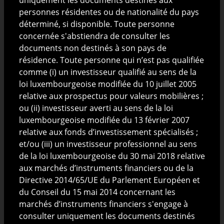
uniquement les documents destinés aux
Nature de l'information disponible sur ce site
personnes résidentes ou de nationalité du pays
déterminé, si disponible. Toute personne
Les informations publiées sur le site ne sont
concernée s'abstiendra de consulter les
constitutives ni d'une offre de produits ou de services
documents non destinés à son pays de
pouvant être assimilée à un appel public à l'épargne
résidence. Toute personne qui n’est pas qualifiée
ou à une quelconque activité de démarchage ou de
comme (i) un investisseur qualifié au sens de la
sollicitation à l'achat ou à la vente de valeurs
loi luxembourgeoise modifiée du 10 juillet 2005
mobilières ni d'une incitation ou d'un conseil en vue
relative aux prospectus pour valeurs mobilières ;
d'un quelconque investissement ou arbitrage de
ou (ii) investisseur averti au sens de la loi
valeurs mobilières par toute personne dans toute
luxembourgeoise modifiée du 13 février 2007
juridiction dans laquelle une telle offre ou invitation
relative aux fonds d’investissement spécialisés ;
serait considérée comme illégale ou dans laquelle la
et/ou (iii) un investisseur professionnel au sens
personne proposant cette offre ou invitation n'est
de la loi luxembourgeoise du 30 mai 2018 relative
pas qualifiée pour le faire ou à toute personne à qui il
aux marchés d’instruments financiers ou de la
est illégal de proposer une telle offre ou invitation.
Directive 2014/65/UE du Parlement Européen et
du Conseil du 15 mai 2014 concernant les
Les informations présentées sur ce site ont été
marchés d’instruments financiers s'engage à
obtenues ou tirées, en tout ou en partie, de sources
consulter uniquement les documents destinés
jugées fiables. CIGOGNE Management décline toute