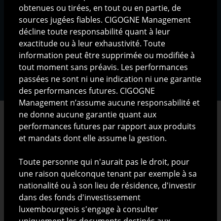
obtenues ou tirées, en tout ou en partie, de
sources jugées fiables. CIGOGNE Management
décline toute responsabilité quant à leur
Mentions légales
|
Protection des données
personnelles
exactitude ou à leur exhaustivité. Toute
|
Gestion des cookies
|
Copyright ©
2025 CIGOGNE MANAGEMENT S.A., Luxembourg
information peut être supprimée ou modifiée à
tout moment sans préavis. Les performances
passées ne sont ni une indication ni une garantie
des performances futures. CIGOGNE
Management n’assume aucune responsabilité et
ne donne aucune garantie quant aux
performances futures par rapport aux produits
et mandats dont elle assume la gestion.
RESTRICTIONS LEGALES
Toute personne qui n'aurait pas le droit, pour
une raison quelconque tenant par exemple à sa
Les informations présentées sur ce site ont pour but
nationalité ou à son lieu de résidence, d'investir
exclusif de présenter CIGOGNE Management S.A. (ci-
dans des fonds d'investissement
après "CIGOGNE Management") et ses activités.
luxembourgeois s'engage à consulter