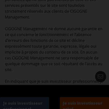
services présentés sur le site sont toutefois
strictement réservés aux clients de CIGOGNE
Management.
CIGOGNE Management ne donne aucune garantie en
ce qui concerne le fonctionnement et l’absence
d’erreurs des fonctions de ce site et décline
expressément toute garantie, expresse, légale oui
implicite à propos du contenu de ce site. En aucun
cas CIGOGNE Management ne sera responsable de
quelque dommage que ce soit résultant de l’accès au
site.
C
En indiquant que je suis investisseur professionnel, je
déclare avoir pris connaissance de l’information ci-
dessus et des informations légales de ce site.
Je suis investisseur
Je suis investisseur