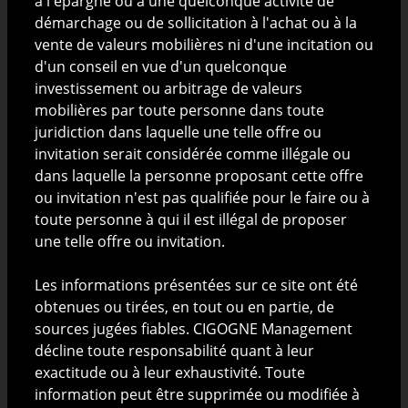
à l'épargne ou à une quelconque activité de
risque et de rendement affichée demeure inchangée et le
classement du fonds est susceptible d'évoluer dans le temps.
démarchage ou de sollicitation à l'achat ou à la
vente de valeurs mobilières ni d'une incitation ou
d'un conseil en vue d'un quelconque
Informations générales
investissement ou arbitrage de valeurs
mobilières par toute personne dans toute
juridiction dans laquelle une telle offre ou
invitation serait considérée comme illégale ou
dans laquelle la personne proposant cette offre
ISIN
LU0648560497
ou invitation n'est pas qualifiée pour le faire ou à
Structure juridique
FCP - FIS, FIA
toute personne à qui il est illégal de proposer
une telle offre ou invitation.
Pays d'enregistrement *
FR, LU
Les informations présentées sur ce site ont été
Date de lancement
18/04/2008
obtenues ou tirées, en tout ou en partie, de
sources jugées fiables. CIGOGNE Management
26 217.02 EUR
décline toute responsabilité quant à leur
VL
(30/06/2026)
exactitude ou à leur exhaustivité. Toute
information peut être supprimée ou modifiée à
Souscription initiale
100 000