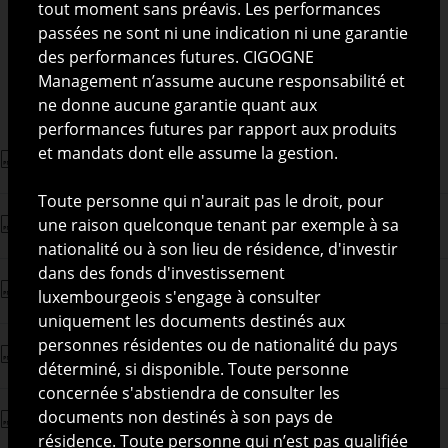
tout moment sans préavis. Les performances
passées ne sont ni une indication ni une garantie
Souscription
1 000
des performances futures. CIGOGNE
complémentaire
Management n’assume aucune responsabilité et
ne donne aucune garantie quant aux
* selon la catégorie d’investisseurs
performances futures par rapport aux produits
et mandats dont elle assume la gestion.
Prospectus Cigogne Fund
Toute personne qui n'aurait pas le droit, pour
une raison quelconque tenant par exemple à sa
Key Investor Document (KID) - EN
nationalité ou à son lieu de résidence, d'investir
dans des fonds d'investissement
Document Informations Cles (DIC) - FR
luxembourgeois s'engage à consulter
uniquement les documents destinés aux
personnes résidentes ou de nationalité du pays
Reporting - FR
déterminé, si disponible. Toute personne
concernée s'abstiendra de consulter les
documents non destinés à son pays de
Reporting - EN
résidence. Toute personne qui n’est pas qualifiée