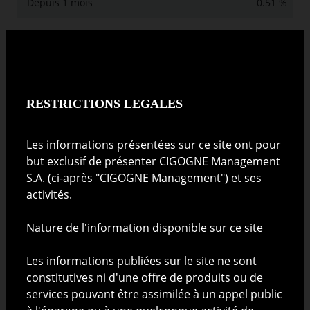
Depuis 1 mois
0.51 %
YTD
3.53 %
En 2025
7.16 %
RESTRICTIONS LEGALES
Depuis 1 an
6.63 %
Depuis 3 ans
27.50 %
Les informations présentées sur ce site ont pour
but exclusif de présenter CIGOGNE Management
Depuis 5 ans
42.35 %
S.A. (ci-après "CIGOGNE Management") et ses
activités.
Indicateur de risque
Nature de l'information disponible sur ce site
Faible
Elevé
Les informations publiées sur le site ne sont
La catégorie de risque est calculée en utilisant des données
constitutives ni d'une offre de produits ou de
historiques et pourrait ne pas constituer une indication fiable
services pouvant être assimilée à un appel public
du profil de risque futur. Il n'est pas certain que la catégorie de