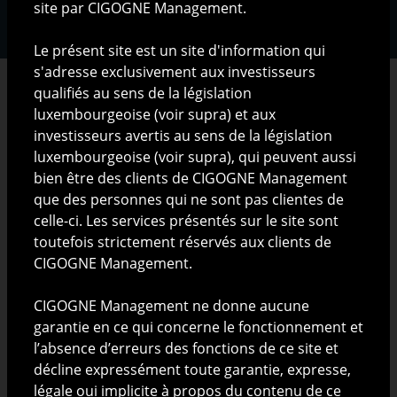
site par CIGOGNE Management.
Le présent site est un site d'information qui
s'adresse exclusivement aux investisseurs
qualifiés au sens de la législation
luxembourgeoise (voir supra) et aux
investisseurs avertis au sens de la législation
RESTRICTIONS LEGALES
luxembourgeoise (voir supra), qui peuvent aussi
bien être des clients de CIGOGNE Management
Les informations présentées sur ce site ont pour but
que des personnes qui ne sont pas clientes de
exclusif de présenter CIGOGNE Management S.A. (ci-
celle-ci. Les services présentés sur le site sont
après "CIGOGNE Management") et ses activités.
toutefois strictement réservés aux clients de
CIGOGNE Management.
Nature de l'information disponible sur ce site
CIGOGNE Management ne donne aucune
Les informations publiées sur le site ne sont
garantie en ce qui concerne le fonctionnement et
constitutives ni d'une offre de produits ou de services
l’absence d’erreurs des fonctions de ce site et
pouvant être assimilée à un appel public à l'épargne
décline expressément toute garantie, expresse,
ou à une quelconque activité de démarchage ou de
légale oui implicite à propos du contenu de ce