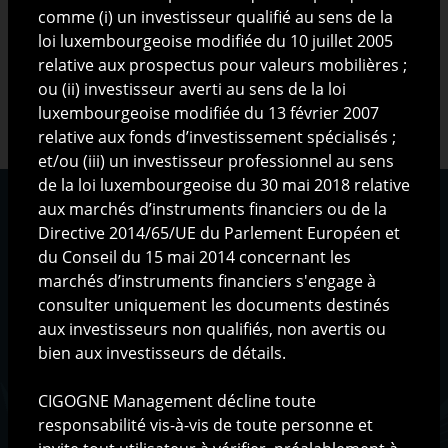
comme (i) un investisseur qualifié au sens de la
loi luxembourgeoise modifiée du 10 juillet 2005
relative aux prospectus pour valeurs mobilières ;
ou (ii) investisseur averti au sens de la loi
luxembourgeoise modifiée du 13 février 2007
relative aux fonds d’investissement spécialisés ;
et/ou (iii) un investisseur professionnel au sens
de la loi luxembourgeoise du 30 mai 2018 relative
aux marchés d’instruments financiers ou de la
Directive 2014/65/UE du Parlement Européen et
du Conseil du 15 mai 2014 concernant les
Qui sommes-nous ?
marchés d’instruments financiers s'engage à
La société
consulter uniquement les documents destinés
L'équipe
aux investisseurs non qualifiés, non avertis ou
L'organisation
bien aux investisseurs de détails.
CIGOGNE Management décline toute
Méthodologie de gestion
responsabilité vis-à-vis de toute personne et
La philosophie d'investissement