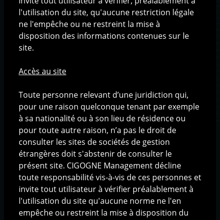
invite tout utilisateur à vérifier, préalablement à
Le processus d'investissement
l'utilisation du site, qu'aucune restriction légale
ne l'empêche ou ne restreint la mise à
disposition des informations contenues sur le
Solutions d'investissement
site.
Fonds AIF
Fonds UCITS
Accès au site
Produits structurés
Toute personne relevant d’une juridiction qui,
Base documentaire
pour une raison quelconque tenant par exemple
à sa nationalité ou à son lieu de résidence ou
Communications
pour toute autre raison, n’a pas le droit de
Documentation produits
consulter les sites de sociétés de gestion
étrangères doit s'abstenir de consulter le
présent site. CIGOGNE Management décline
toute responsabilité vis-à-vis de ces personnes et
Mentions légales
|
Protection des données
invite tout utilisateur à vérifier préalablement à
personnelles
|
Gestion des cookies
|
Copyright ©
l'utilisation du site qu'aucune norme ne l'en
2025 CIGOGNE MANAGEMENT S.A., Luxembourg
empêche ou restreint la mise à disposition du