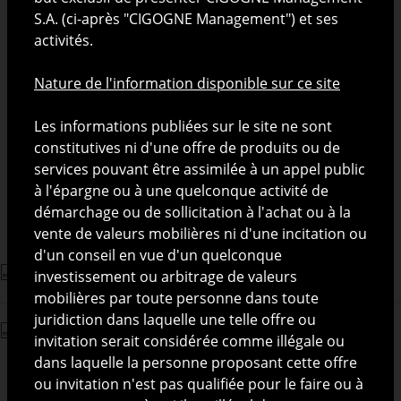
S.A. (ci-après "CIGOGNE Management") et ses
activités.
Depuis 3 ans
16.09 %
Depuis 5 ans
17.70 %
Nature de l'information disponible sur ce site
Les informations publiées sur le site ne sont
Indicateur de risque
constitutives ni d'une offre de produits ou de
services pouvant être assimilée à un appel public
Faible
Elevé
à l'épargne ou à une quelconque activité de
démarchage ou de sollicitation à l'achat ou à la
vente de valeurs mobilières ni d'une incitation ou
d'un conseil en vue d'un quelconque
Prospectus Stork Acceptance S.A.
investissement ou arbitrage de valeurs
mobilières par toute personne dans toute
juridiction dans laquelle une telle offre ou
Reporting
invitation serait considérée comme illégale ou
dans laquelle la personne proposant cette offre
ou invitation n'est pas qualifiée pour le faire ou à