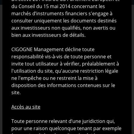
du Conseil du 15 mai 2014 concernant les
marchés d’instruments financiers s'engage à
consulter uniquement les documents destinés
aux investisseurs non qualifiés, non avertis ou
RESTRICTIONS LEGALES
bien aux investisseurs de détails.
CIGOGNE Management décline toute
Les informations présentées sur ce site ont pour but
responsabilité vis-à-vis de toute personne et
exclusif de présenter CIGOGNE Management S.A. (ci-
invite tout utilisateur à vérifier, préalablement à
après "CIGOGNE Management") et ses activités.
l'utilisation du site, qu'aucune restriction légale
ne l'empêche ou ne restreint la mise à
Nature de l'information disponible sur ce site
disposition des informations contenues sur le
site.
Les informations publiées sur le site ne sont
constitutives ni d'une offre de produits ou de services
Accès au site
pouvant être assimilée à un appel public à l'épargne
ou à une quelconque activité de démarchage ou de
Toute personne relevant d’une juridiction qui,
sollicitation à l'achat ou à la vente de valeurs
pour une raison quelconque tenant par exemple
mobilières ni d'une incitation ou d'un conseil en vue