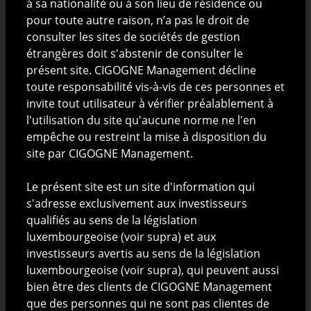
à sa nationalité ou à son lieu de résidence ou
d'un quelconque investissement ou arbitrage de
pour toute autre raison, n’a pas le droit de
valeurs mobilières par toute personne dans toute
consulter les sites de sociétés de gestion
juridiction dans laquelle une telle offre ou invitation
étrangères doit s'abstenir de consulter le
serait considérée comme illégale ou dans laquelle la
présent site. CIGOGNE Management décline
personne proposant cette offre ou invitation n'est
toute responsabilité vis-à-vis de ces personnes et
pas qualifiée pour le faire ou à toute personne à qui il
invite tout utilisateur à vérifier préalablement à
est illégal de proposer une telle offre ou invitation.
l'utilisation du site qu'aucune norme ne l'en
empêche ou restreint la mise à disposition du
Les informations présentées sur ce site ont été
site par CIGOGNE Management.
obtenues ou tirées, en tout ou en partie, de sources
jugées fiables. CIGOGNE Management décline toute
Le présent site est un site d'information qui
responsabilité quant à leur exactitude ou à leur
s'adresse exclusivement aux investisseurs
exhaustivité. Toute information peut être supprimée
qualifiés au sens de la législation
ou modifiée à tout moment sans préavis. Les
luxembourgeoise (voir supra) et aux
performances passées ne sont ni une indication ni
investisseurs avertis au sens de la législation
une garantie des performances futures. CIGOGNE
luxembourgeoise (voir supra), qui peuvent aussi
Management n’assume aucune responsabilité et ne
bien être des clients de CIGOGNE Management
donne aucune garantie quant aux performances
que des personnes qui ne sont pas clientes de
futures par rapport aux produits et mandats dont elle