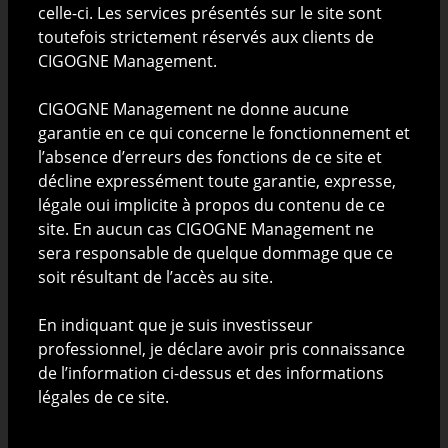
celle-ci. Les services présentés sur le site sont
assume la gestion.
toutefois strictement réservés aux clients de
CIGOGNE Management.
Toute personne qui n'aurait pas le droit, pour une
raison quelconque tenant par exemple à sa
CIGOGNE Management ne donne aucune
nationalité ou à son lieu de résidence, d'investir dans
garantie en ce qui concerne le fonctionnement et
des fonds d'investissement luxembourgeois s'engage
l’absence d’erreurs des fonctions de ce site et
à consulter uniquement les documents destinés aux
décline expressément toute garantie, expresse,
personnes résidentes ou de nationalité du pays
légale oui implicite à propos du contenu de ce
déterminé, si disponible. Toute personne concernée
site. En aucun cas CIGOGNE Management ne
s'abstiendra de consulter les documents non
sera responsable de quelque dommage que ce
destinés à son pays de résidence. Toute personne qui
soit résultant de l’accès au site.
n’est pas qualifiée comme (i) un investisseur qualifié
au sens de la loi luxembourgeoise modifiée du 10
En indiquant que je suis investisseur
juillet 2005 relative aux prospectus pour valeurs
professionnel, je déclare avoir pris connaissance
mobilières ; ou (ii) investisseur averti au sens de la loi
de l’information ci-dessus et des informations
luxembourgeoise modifiée du 13 février 2007 relative
légales de ce site.
aux fonds d’investissement spécialisés ; et/ou (iii) un
investisseur professionnel au sens de la loi
Ce site utilise des cookies et autres technologies