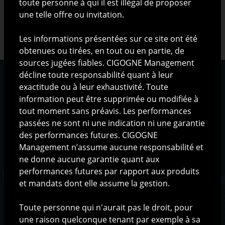
toute personne à qui il est illégal de proposer
une telle offre ou invitation.
Les informations présentées sur ce site ont été
obtenues ou tirées, en tout ou en partie, de
sources jugées fiables. CIGOGNE Management
décline toute responsabilité quant à leur
exactitude ou à leur exhaustivité. Toute
information peut être supprimée ou modifiée à
Qui sommes-nous ?
tout moment sans préavis. Les performances
passées ne sont ni une indication ni une garantie
La société
des performances futures. CIGOGNE
L'équipe
Management n’assume aucune responsabilité et
L'organisation
ne donne aucune garantie quant aux
performances futures par rapport aux produits
Méthodologie de gestion
et mandats dont elle assume la gestion.
La philosophie d'investissement
Le processus d'investissement
Toute personne qui n'aurait pas le droit, pour
une raison quelconque tenant par exemple à sa