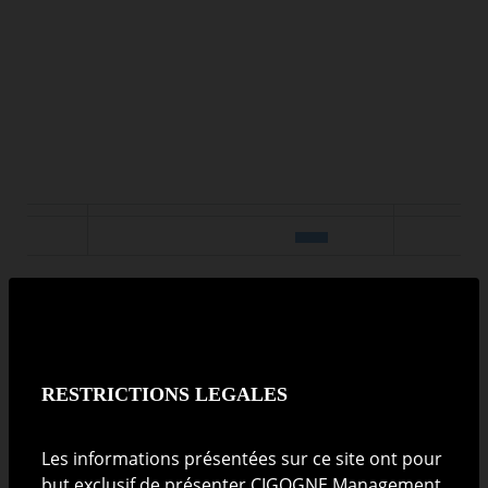
Depuis 1 mois
0.29 %
YTD
1.96 %
RESTRICTIONS LEGALES
En 2025
5.34 %
Les informations présentées sur ce site ont pour
but exclusif de présenter CIGOGNE Management
Depuis 1 an
4.56 %