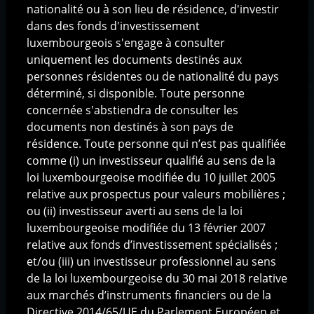
nationalité ou à son lieu de résidence, d'investir
Solutions d'investissement
dans des fonds d'investissement
Fonds AIF
luxembourgeois s'engage à consulter
Fonds UCITS
uniquement les documents destinés aux
Produits structurés
personnes résidentes ou de nationalité du pays
déterminé, si disponible. Toute personne
concernée s'abstiendra de consulter les
Base documentaire
documents non destinés à son pays de
Communications
résidence. Toute personne qui n’est pas qualifiée
Documentation produits
comme (i) un investisseur qualifié au sens de la
loi luxembourgeoise modifiée du 10 juillet 2005
relative aux prospectus pour valeurs mobilières ;
ou (ii) investisseur averti au sens de la loi
luxembourgeoise modifiée du 13 février 2007
Mentions légales
|
Protection des données
personnelles
|
Gestion des cookies
|
Copyright ©
relative aux fonds d’investissement spécialisés ;
2025 CIGOGNE MANAGEMENT S.A., Luxembourg
et/ou (iii) un investisseur professionnel au sens
de la loi luxembourgeoise du 30 mai 2018 relative
aux marchés d’instruments financiers ou de la
Directive 2014/65/UE du Parlement Européen et