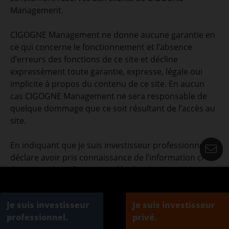
Management.
CIGOGNE Management ne donne aucune garantie en
ce qui concerne le fonctionnement et l’absence
d’erreurs des fonctions de ce site et décline
expressément toute garantie, expresse, légale oui
implicite à propos du contenu de ce site. En aucun
cas CIGOGNE Management ne sera responsable de
quelque dommage que ce soit résultant de l’accès au
site.
En indiquant que je suis investisseur professionnel, je
C
déclare avoir pris connaissance de l’information ci-
dessus et des informations légales de ce site.
Je suis investisseur
Je suis investisseur
professionnel.
privé.