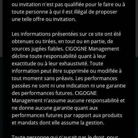
ou invitation n'est pas qualifiée pour le faire ou à
toute personne à qui il est illégal de proposer
une telle offre ou invitation.
Les informations présentées sur ce site ont été
obtenues ou tirées, en tout ou en partie, de
sources jugées fiables. CIGOGNE Management
décline toute responsabilité quant à leur
exactitude ou à leur exhaustivité. Toute
information peut être supprimée ou modifiée à
tout moment sans préavis. Les performances
passées ne sont ni une indication ni une garantie
Qui sommes-nous ?
des performances futures. CIGOGNE
La société
Management n’assume aucune responsabilité et
L'équipe
ne donne aucune garantie quant aux
L'organisation
performances futures par rapport aux produits
et mandats dont elle assume la gestion.
Méthodologie de gestion
Toute personne qui n'aurait pas le droit, pour