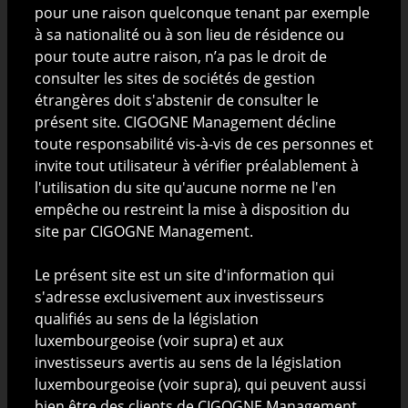
ou à une quelconque activité de démarchage ou de
pour une raison quelconque tenant par exemple
sollicitation à l'achat ou à la vente de valeurs
à sa nationalité ou à son lieu de résidence ou
mobilières ni d'une incitation ou d'un conseil en vue
pour toute autre raison, n’a pas le droit de
d'un quelconque investissement ou arbitrage de
consulter les sites de sociétés de gestion
valeurs mobilières par toute personne dans toute
étrangères doit s'abstenir de consulter le
juridiction dans laquelle une telle offre ou invitation
présent site. CIGOGNE Management décline
serait considérée comme illégale ou dans laquelle la
toute responsabilité vis-à-vis de ces personnes et
personne proposant cette offre ou invitation n'est
invite tout utilisateur à vérifier préalablement à
pas qualifiée pour le faire ou à toute personne à qui il
l'utilisation du site qu'aucune norme ne l'en
est illégal de proposer une telle offre ou invitation.
empêche ou restreint la mise à disposition du
site par CIGOGNE Management.
Les informations présentées sur ce site ont été
obtenues ou tirées, en tout ou en partie, de sources
Le présent site est un site d'information qui
jugées fiables. CIGOGNE Management décline toute
s'adresse exclusivement aux investisseurs
responsabilité quant à leur exactitude ou à leur
qualifiés au sens de la législation
exhaustivité. Toute information peut être supprimée
luxembourgeoise (voir supra) et aux
ou modifiée à tout moment sans préavis. Les
investisseurs avertis au sens de la législation
performances passées ne sont ni une indication ni
luxembourgeoise (voir supra), qui peuvent aussi
une garantie des performances futures. CIGOGNE
bien être des clients de CIGOGNE Management