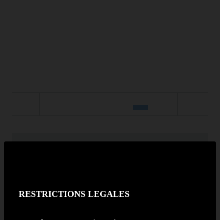
Depuis 1 mois
0.31 %
YTD
2.18 %
En 2025
6.49 %
RESTRICTIONS LEGALES