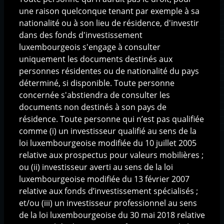
La philosophie d'investissement
une raison quelconque tenant par exemple à sa
Le processus d'investissement
nationalité ou à son lieu de résidence, d'investir
dans des fonds d'investissement
Solutions d'investissement
luxembourgeois s'engage à consulter
uniquement les documents destinés aux
Fonds AIF
personnes résidentes ou de nationalité du pays
Fonds UCITS
déterminé, si disponible. Toute personne
Produits structurés
concernée s'abstiendra de consulter les
documents non destinés à son pays de
Base documentaire
résidence. Toute personne qui n’est pas qualifiée
Communications
comme (i) un investisseur qualifié au sens de la
Documentation produits
loi luxembourgeoise modifiée du 10 juillet 2005
relative aux prospectus pour valeurs mobilières ;
ou (ii) investisseur averti au sens de la loi
luxembourgeoise modifiée du 13 février 2007
relative aux fonds d’investissement spécialisés ;
Mentions légales
|
Protection des données
et/ou (iii) un investisseur professionnel au sens
personnelles
|
Gestion des cookies
|
Copyright ©
de la loi luxembourgeoise du 30 mai 2018 relative
2025 CIGOGNE MANAGEMENT S.A., Luxembourg