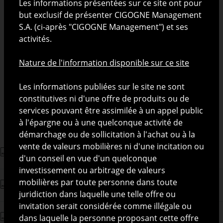
Depuis 1 an
5.22 %
Les informations présentées sur ce site ont pour
but exclusif de présenter CIGOGNE Management
Depuis 3 ans
18.55 %
S.A. (ci-après "CIGOGNE Management") et ses
activités.
Depuis 5 ans
20.18 %
Nature de l'information disponible sur ce site
Indicateur de risque
Les informations publiées sur le site ne sont
constitutives ni d'une offre de produits ou de
Faible
Elevé
services pouvant être assimilée à un appel public
à l'épargne ou à une quelconque activité de
démarchage ou de sollicitation à l'achat ou à la
vente de valeurs mobilières ni d'une incitation ou
PRIIPS KID (FR)
d'un conseil en vue d'un quelconque
investissement ou arbitrage de valeurs
mobilières par toute personne dans toute
Prospectus Stork Acceptance S.A.
juridiction dans laquelle une telle offre ou
invitation serait considérée comme illégale ou
Reporting
dans laquelle la personne proposant cette offre