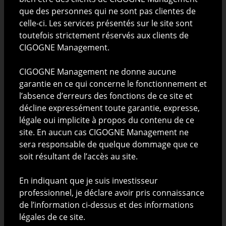
Management n’assume aucune responsabilité et ne
que des personnes qui ne sont pas clientes de
donne aucune garantie quant aux performances
celle-ci. Les services présentés sur le site sont
futures par rapport aux produits et mandats dont elle
toutefois strictement réservés aux clients de
assume la gestion.
CIGOGNE Management.
Toute personne qui n'aurait pas le droit, pour une
CIGOGNE Management ne donne aucune
raison quelconque tenant par exemple à sa
garantie en ce qui concerne le fonctionnement et
nationalité ou à son lieu de résidence, d'investir dans
l’absence d’erreurs des fonctions de ce site et
des fonds d'investissement luxembourgeois s'engage
décline expressément toute garantie, expresse,
à consulter uniquement les documents destinés aux
légale oui implicite à propos du contenu de ce
personnes résidentes ou de nationalité du pays
site. En aucun cas CIGOGNE Management ne
déterminé, si disponible. Toute personne concernée
sera responsable de quelque dommage que ce
s'abstiendra de consulter les documents non
soit résultant de l’accès au site.
destinés à son pays de résidence. Toute personne qui
n’est pas qualifiée comme (i) un investisseur qualifié
En indiquant que je suis investisseur
au sens de la loi luxembourgeoise modifiée du 10
professionnel, je déclare avoir pris connaissance
juillet 2005 relative aux prospectus pour valeurs
de l’information ci-dessus et des informations
mobilières ; ou (ii) investisseur averti au sens de la loi
légales de ce site.
luxembourgeoise modifiée du 13 février 2007 relative