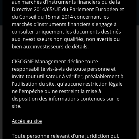
aux marchés d’instruments financiers ou de la
Directive 2014/65/UE du Parlement Européen et
du Conseil du 15 mai 2014 concernant les
marchés d’instruments financiers s'engage à
consulter uniquement les documents destinés
aux investisseurs non qualifiés, non avertis ou
bien aux investisseurs de détails.
RESTRICTIONS LEGALES
CIGOGNE Management décline toute
responsabilité vis-à-vis de toute personne et
Les informations présentées sur ce site ont pour but
invite tout utilisateur à vérifier, préalablement à
exclusif de présenter CIGOGNE Management S.A. (ci-
l'utilisation du site, qu'aucune restriction légale
après "CIGOGNE Management") et ses activités.
ne l'empêche ou ne restreint la mise à
disposition des informations contenues sur le
Nature de l'information disponible sur ce site
site.
Les informations publiées sur le site ne sont
Accès au site
constitutives ni d'une offre de produits ou de services
pouvant être assimilée à un appel public à l'épargne
Toute personne relevant d’une juridiction qui,