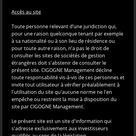
exclusif de présenter CIGOGNE Management S.A. (ci-
après "CIGOGNE Management") et ses activités.
Accès au site
Nature de l'information disponible sur ce site
Toute personne relevant d’une juridiction qui,
pour une raison quelconque tenant par exemple
Les informations publiées sur le site ne sont
à sa nationalité ou à son lieu de résidence ou
constitutives ni d'une offre de produits ou de services
pour toute autre raison, n’a pas le droit de
pouvant être assimilée à un appel public à l'épargne
consulter les sites de sociétés de gestion
ou à une quelconque activité de démarchage ou de
étrangères doit s'abstenir de consulter le
sollicitation à l'achat ou à la vente de valeurs
présent site. CIGOGNE Management décline
mobilières ni d'une incitation ou d'un conseil en vue
toute responsabilité vis-à-vis de ces personnes et
d'un quelconque investissement ou arbitrage de
invite tout utilisateur à vérifier préalablement à
valeurs mobilières par toute personne dans toute
l'utilisation du site qu'aucune norme ne l'en
juridiction dans laquelle une telle offre ou invitation
empêche ou restreint la mise à disposition du
serait considérée comme illégale ou dans laquelle la
site par CIGOGNE Management.
personne proposant cette offre ou invitation n'est
pas qualifiée pour le faire ou à toute personne à qui il
Le présent site est un site d'information qui
est illégal de proposer une telle offre ou invitation.
s'adresse exclusivement aux investisseurs
qualifiés au sens de la législation