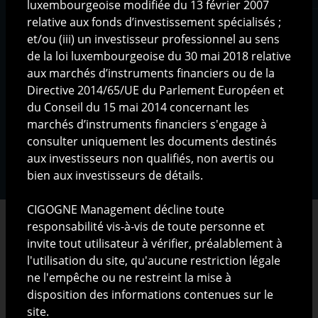
luxembourgeoise modifiée du 13 février 2007
Communications
relative aux fonds d’investissement spécialisés ;
Documentation produits
et/ou (iii) un investisseur professionnel au sens
de la loi luxembourgeoise du 30 mai 2018 relative
aux marchés d’instruments financiers ou de la
Directive 2014/65/UE du Parlement Européen et
Mentions légales
|
Protection des données
du Conseil du 15 mai 2014 concernant les
personnelles
|
Gestion des cookies
|
Copyright ©
marchés d’instruments financiers s'engage à
2025 CIGOGNE MANAGEMENT S.A., Luxembourg
consulter uniquement les documents destinés
aux investisseurs non qualifiés, non avertis ou
bien aux investisseurs de détails.
CIGOGNE Management décline toute
responsabilité vis-à-vis de toute personne et
invite tout utilisateur à vérifier, préalablement à
l'utilisation du site, qu'aucune restriction légale
RESTRICTIONS LEGALES
ne l'empêche ou ne restreint la mise à
disposition des informations contenues sur le
Les informations présentées sur ce site ont pour but
site.