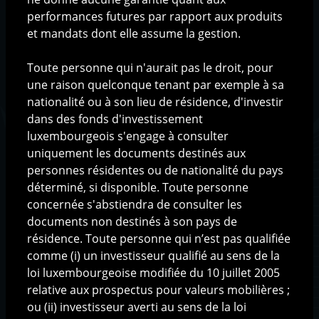
performances futures par rapport aux produits
Qui sommes-nous ?
et mandats dont elle assume la gestion.
La société
L'équipe
Toute personne qui n'aurait pas le droit, pour
L'organisation
une raison quelconque tenant par exemple à sa
nationalité ou à son lieu de résidence, d'investir
dans des fonds d'investissement
Méthodologie de gestion
luxembourgeois s'engage à consulter
La philosophie d'investissement
uniquement les documents destinés aux
Le processus d'investissement
personnes résidentes ou de nationalité du pays
déterminé, si disponible. Toute personne
concernée s'abstiendra de consulter les
Solutions d'investissement
documents non destinés à son pays de
Fonds AIF
résidence. Toute personne qui n’est pas qualifiée
Fonds UCITS
comme (i) un investisseur qualifié au sens de la
Produits structurés
loi luxembourgeoise modifiée du 10 juillet 2005
relative aux prospectus pour valeurs mobilières ;
Base documentaire
ou (ii) investisseur averti au sens de la loi