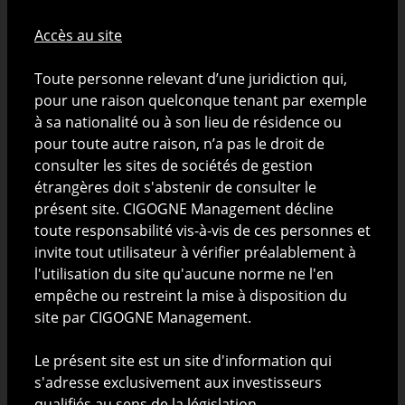
exclusif de présenter CIGOGNE Management S.A. (ci-
après "CIGOGNE Management") et ses activités.
Accès au site
Nature de l'information disponible sur ce site
Toute personne relevant d’une juridiction qui,
pour une raison quelconque tenant par exemple
Les informations publiées sur le site ne sont
à sa nationalité ou à son lieu de résidence ou
constitutives ni d'une offre de produits ou de services
pour toute autre raison, n’a pas le droit de
pouvant être assimilée à un appel public à l'épargne
consulter les sites de sociétés de gestion
ou à une quelconque activité de démarchage ou de
étrangères doit s'abstenir de consulter le
sollicitation à l'achat ou à la vente de valeurs
présent site. CIGOGNE Management décline
mobilières ni d'une incitation ou d'un conseil en vue
toute responsabilité vis-à-vis de ces personnes et
d'un quelconque investissement ou arbitrage de
invite tout utilisateur à vérifier préalablement à
valeurs mobilières par toute personne dans toute
l'utilisation du site qu'aucune norme ne l'en
juridiction dans laquelle une telle offre ou invitation
empêche ou restreint la mise à disposition du
serait considérée comme illégale ou dans laquelle la
site par CIGOGNE Management.
personne proposant cette offre ou invitation n'est
pas qualifiée pour le faire ou à toute personne à qui il
Le présent site est un site d'information qui
est illégal de proposer une telle offre ou invitation.
s'adresse exclusivement aux investisseurs
qualifiés au sens de la législation