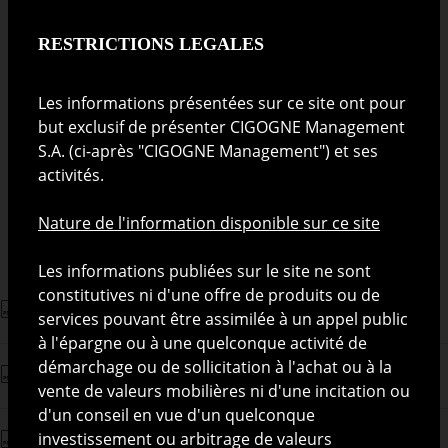
Depuis 1 an
- %
RESTRICTIONS LEGALES
Depuis 3 ans
- %
Depuis 5 ans
- %
Les informations présentées sur ce site ont pour
but exclusif de présenter CIGOGNE Management
S.A. (ci-après "CIGOGNE Management") et ses
Indicateur de risque
activités.
Faible
Elevé
Nature de l'information disponible sur ce site
Les informations publiées sur le site ne sont
constitutives ni d'une offre de produits ou de
Prospectus Stork Acceptance S.A.
services pouvant être assimilée à un appel public
à l'épargne ou à une quelconque activité de
démarchage ou de sollicitation à l'achat ou à la
Final Terms
vente de valeurs mobilières ni d'une incitation ou
d'un conseil en vue d'un quelconque
investissement ou arbitrage de valeurs
Fiche Commerciale (FR)