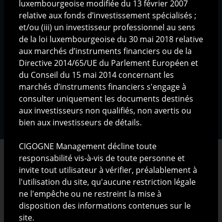
luxembourgeoise modifiée du 13 février 2007
Communications
relative aux fonds d’investissement spécialisés ;
Documentation produits
et/ou (iii) un investisseur professionnel au sens
de la loi luxembourgeoise du 30 mai 2018 relative
aux marchés d’instruments financiers ou de la
Directive 2014/65/UE du Parlement Européen et
Mentions légales
|
Protection des données
du Conseil du 15 mai 2014 concernant les
personnelles
|
Gestion des cookies
|
Copyright ©
marchés d’instruments financiers s'engage à
2025 CIGOGNE MANAGEMENT S.A., Luxembourg
consulter uniquement les documents destinés
aux investisseurs non qualifiés, non avertis ou
bien aux investisseurs de détails.
CIGOGNE Management décline toute
responsabilité vis-à-vis de toute personne et
invite tout utilisateur à vérifier, préalablement à
l'utilisation du site, qu'aucune restriction légale
RESTRICTIONS LEGALES
ne l'empêche ou ne restreint la mise à
disposition des informations contenues sur le
Les informations présentées sur ce site ont pour but
site.