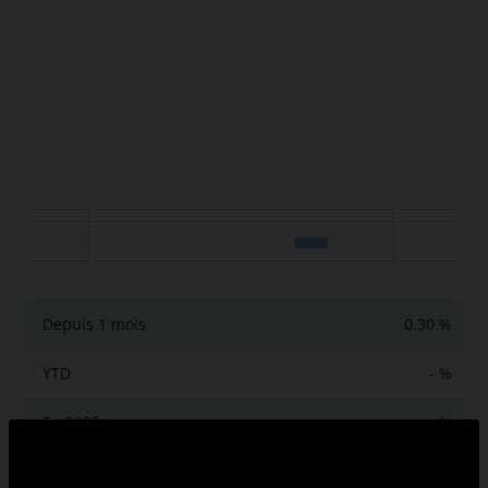
Depuis 1 mois
0.30 %
YTD
- %
En 2025
- %