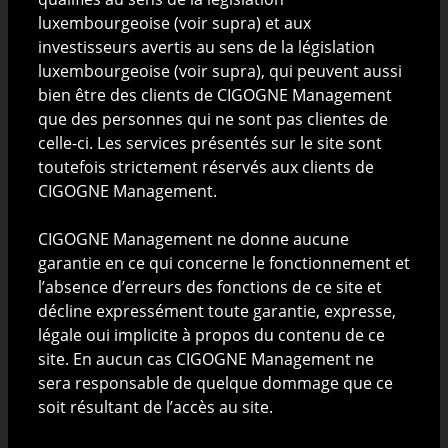
Les informations présentées sur ce site ont été
luxembourgeoise (voir supra) et aux
obtenues ou tirées, en tout ou en partie, de sources
investisseurs avertis au sens de la législation
jugées fiables. CIGOGNE Management décline toute
luxembourgeoise (voir supra), qui peuvent aussi
responsabilité quant à leur exactitude ou à leur
bien être des clients de CIGOGNE Management
exhaustivité. Toute information peut être supprimée
que des personnes qui ne sont pas clientes de
ou modifiée à tout moment sans préavis. Les
celle-ci. Les services présentés sur le site sont
performances passées ne sont ni une indication ni
toutefois strictement réservés aux clients de
une garantie des performances futures. CIGOGNE
CIGOGNE Management.
Management n’assume aucune responsabilité et ne
donne aucune garantie quant aux performances
CIGOGNE Management ne donne aucune
futures par rapport aux produits et mandats dont elle
garantie en ce qui concerne le fonctionnement et
assume la gestion.
l’absence d’erreurs des fonctions de ce site et
décline expressément toute garantie, expresse,
Toute personne qui n'aurait pas le droit, pour une
légale oui implicite à propos du contenu de ce
raison quelconque tenant par exemple à sa
site. En aucun cas CIGOGNE Management ne
nationalité ou à son lieu de résidence, d'investir dans
sera responsable de quelque dommage que ce
des fonds d'investissement luxembourgeois s'engage
soit résultant de l’accès au site.
à consulter uniquement les documents destinés aux