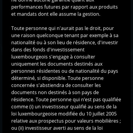
performances futures par rapport aux produits
Qui sommes-nous ?
et mandats dont elle assume la gestion.
La société
L'équipe
Toute personne qui n'aurait pas le droit, pour
L'organisation
une raison quelconque tenant par exemple à sa
nationalité ou à son lieu de résidence, d'investir
dans des fonds d'investissement
Méthodologie de gestion
luxembourgeois s'engage à consulter
La philosophie d'investissement
uniquement les documents destinés aux
Le processus d'investissement
personnes résidentes ou de nationalité du pays
déterminé, si disponible. Toute personne
concernée s'abstiendra de consulter les
Solutions d'investissement
documents non destinés à son pays de
Fonds AIF
résidence. Toute personne qui n’est pas qualifiée
Fonds UCITS
comme (i) un investisseur qualifié au sens de la
Produits structurés
loi luxembourgeoise modifiée du 10 juillet 2005
relative aux prospectus pour valeurs mobilières ;
Base documentaire
ou (ii) investisseur averti au sens de la loi